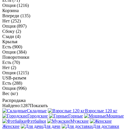
Есть
(71)
Опция
(1216)
Корзина
Впереди
(135)
Нет
(252)
Опция
(897)
Сбоку
(2)
Сзади
(4)
Крылья
Есть
(900)
Опция
(384)
Поворотники
Есть
(70)
Нет
(2)
Опция
(1215)
USB-разъем
Есть
(288)
Опция
(996)
Вес (кг)
Распродажа
Найдено:
1287
Показать
Складные
Взрослые 120 кг
Городские
Горные
Мощные
Фэтбайки
Мужские
Женские
Для дачи
Для доставки