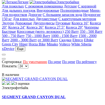
Легкие
Электробайки
Для пожилых
С режимом помощника
Детские
С корзиной
Для дальних поездок
Внедорожные
Полноприводные
Мини-
Для подростков
Дорогие
С большим запасом хода
Недорогие
150 кг
Для взрослых
Двухместные
С кареточным мотором
Эндуро
Дорожные
Двухподвесы
Грузовые
Колеса 16"
Колеса
20"
Колеса 24"
Колеса 26"
Колеса 27.5"
Колеса 29"
Чопперы
Быстрые
Кроссовые (мото- велокросс)
250 Ватт
350 - 500 Ватт
500 - 750 Ватт
750 - 1000 Ватт
1000 - 1500 Ватт
1500 - 2000
Ватт
2000 - 3000 Ватт
от 3000 Ватт
Скидки
Eltreco
Elbike
Green City
Hiper
Horza Bike
Minako
Volteco
White Siberia
xDevice
Еще
Сортировка:
По умолчанию
По цене
По цене
По рейтингу
Показать:
В наличии
3 оценки
Электрофэтбайк
SEGMENT GRAND CANYON DUAL