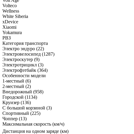
Volt Age
Volteco
Wellness
White Siberia
xDevice
Xiaomi
Yokamura
РВЗ
Категория транспорта
Электро эндуро
(22)
Электровелосипед
(1287)
Электроскутер
(9)
Электротрицикл
(3)
Электрофэтбайк
(364)
Особенности модели
1-местный
(6)
2-местный
(2)
Внедорожный
(958)
Городской
(1134)
Круизер
(136)
С большой корзиной
(3)
Спортивный
(225)
Чоппер
(13)
Максимальная скорость (км/ч)
Дистанция на одном заряде (км)