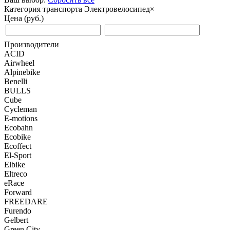
Категория транспорта
Электровелосипед
×
Цена (руб.)
Производители
ACID
Airwheel
Alpinebike
Benelli
BULLS
Cube
Cycleman
E-motions
Ecobahn
Ecobike
Ecoffect
El-Sport
Elbike
Eltreco
eRace
Forward
FREEDARE
Furendo
Gelbert
Green City