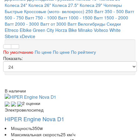
Колеса 24"
Колеса 26"
Колеса 27.5"
Колеса 29"
Чопперы
Быстрые
Кроссовые (мото- велокросс)
250 Ватт
350 - 500 Ватт
500 - 750 Ватт
750 - 1000 Ватт
1000 - 1500 Ватт
1500 - 2000
Ватт
2000 - 3000 Ватт
от 3000 Ватт
Велогибриды
Скидки
Eltreco
Elbike
Green City
Horza Bike
Minako
Volteco
White
Siberia
xDevice
По умолчанию
По цене
По цене
По рейтингу
Показать:
В наличии
2 оценки
Электровелосипед
HIPER Engine Nova D1
Мощность
350w
Максимальная скорость
25 км/ч