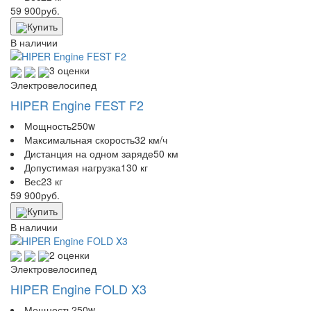
59 900
руб.
Купить
В наличии
3 оценки
Электровелосипед
HIPER Engine FEST F2
Мощность
250w
Максимальная скорость
32 км/ч
Дистанция на одном заряде
50 км
Допустимая нагрузка
130 кг
Вес
23 кг
59 900
руб.
Купить
В наличии
2 оценки
Электровелосипед
HIPER Engine FOLD X3
Мощность
250w