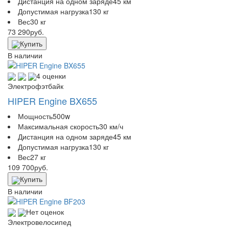
Дистанция на одном заряде
45 км
Допустимая нагрузка
130 кг
Вес
30 кг
73 290
руб.
Купить
В наличии
4 оценки
Электрофэтбайк
HIPER Engine BX655
Мощность
500w
Максимальная скорость
30 км/ч
Дистанция на одном заряде
45 км
Допустимая нагрузка
130 кг
Вес
27 кг
109 700
руб.
Купить
В наличии
Нет оценок
Электровелосипед