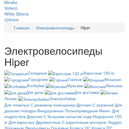
Minako
Volteco
White Siberia
xDevice
Главная
Электровелосипеды
Hiper
Электровелосипеды
Hiper
Складные
Взрослые 120 кг
Городские
Горные
Мощные
Фэтбайки
Мужские
Женские
Для дачи
Для доставки
Легкие
Электробайки
Для пожилых
С режимом помощника
Детские
С корзиной
Для
дальних поездок
Внедорожные
Полноприводные
Мини-
Для
подростков
Дорогие
С большим запасом хода
Недорогие
150
кг
Для взрослых
Двухместные
С кареточным мотором
Эндуро
Дорожные
Двухподвесы
Грузовые
Колеса 16"
Колеса 20"