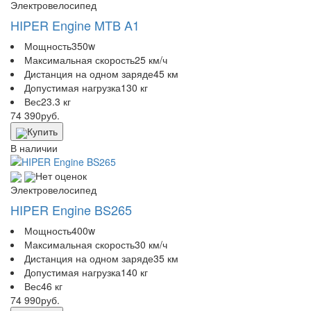
Электровелосипед
HIPER Engine MTB A1
Мощность
350w
Максимальная скорость
25 км/ч
Дистанция на одном заряде
45 км
Допустимая нагрузка
130 кг
Вес
23.3 кг
74 390
руб.
Купить
В наличии
Нет оценок
Электровелосипед
HIPER Engine BS265
Мощность
400w
Максимальная скорость
30 км/ч
Дистанция на одном заряде
35 км
Допустимая нагрузка
140 кг
Вес
46 кг
74 990
руб.