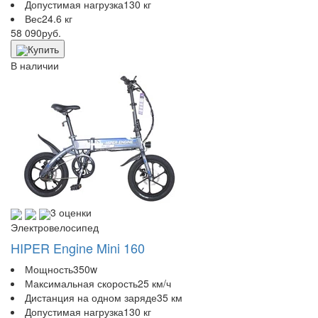
Допустимая нагрузка
130 кг
Вес
24.6 кг
58 090
руб.
Купить
В наличии
3 оценки
Электровелосипед
HIPER Engine Mini 160
Мощность
350w
Максимальная скорость
25 км/ч
Дистанция на одном заряде
35 км
Допустимая нагрузка
130 кг