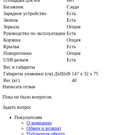
Площадка для ног
Нет
Багажник
Сзади
Зарядное устройство
Есть
Звонок
Есть
Зеркала
Опция
Руководство по эксплуатации
Есть
Корзина
Опция
Крылья
Есть
Поворотники
Опция
USB-разъем
Есть
Вес и габариты
Габариты упаковки (см) ДxШxВ
147 х 32 х 75
Вес (кг)
40
Написать отзыв
Пока не было вопросов.
Задать вопрос
Покупателям
О компании
Обмен и возврат
Публичная оферта