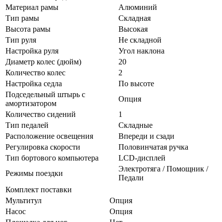
Материал рамы
Алюминий
Тип рамы
Складная
Высота рамы
Высокая
Тип руля
Не складной
Настройка руля
Угол наклона
Диаметр колес (дюйм)
20
Количество колес
2
Настройка седла
По высоте
Подседельный штырь с
Опция
амортизатором
Количество сидений
1
Тип педалей
Складные
Расположение освещения
Впереди и сзади
Регулировка скорости
Половинчатая ручка
Тип бортового компьютера
LCD-дисплей
Электротяга / Помощник /
Режимы поездки
Педали
Комплект поставки
Мультитул
Опция
Насос
Опция