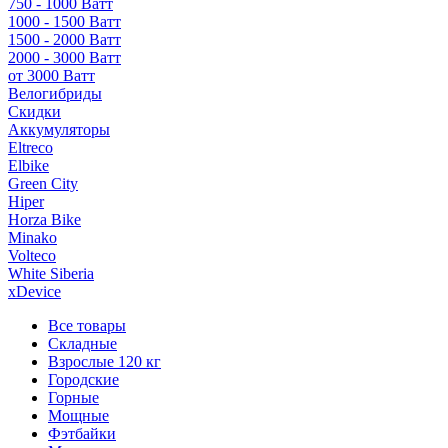
750 - 1000 Ватт
1000 - 1500 Ватт
1500 - 2000 Ватт
2000 - 3000 Ватт
от 3000 Ватт
Велогибриды
Скидки
Аккумуляторы
Eltreco
Elbike
Green City
Hiper
Horza Bike
Minako
Volteco
White Siberia
xDevice
Все товары
Складные
Взрослые 120 кг
Городские
Горные
Мощные
Фэтбайки