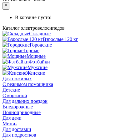
0
В корзине пусто!
Каталог
электровелосипедов
Складные
Взрослые 120 кг
Городские
Горные
Мощные
Фэтбайки
Мужские
Женские
Для пожилых
С режимом помощника
Детские
С корзиной
Для дальних поездок
Внедорожные
Полноприводные
Для дачи
Мини-
Для доставки
Для подростков