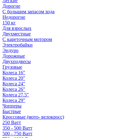
Легкие
Дорогие
С большим запасом хода
Недорогие
150 кг
Для взрослых
Двухместные
С кареточным мотором
Электробайки
Эндуро
Дорожные
Двухподвесы
Грузовые
Колеса 16"
Колеса 20"
Колеса 24"
Колеса 26"
Колеса 27.5"
Колеса 29"
Чопперы
Быстрые
Кроссовые (мото- велокросс)
250 Ватт
350 - 500 Ватт
500 - 750 Ватт