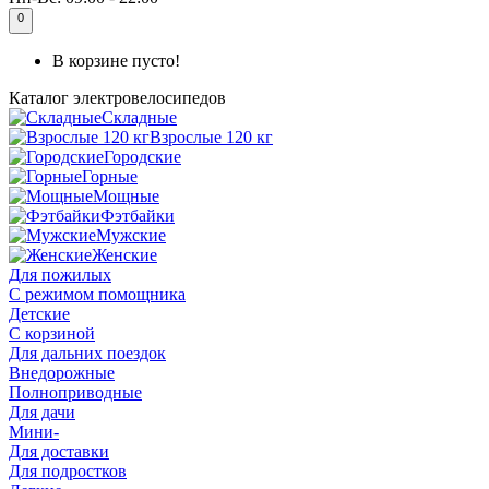
0
В корзине пусто!
Каталог
электровелосипедов
Складные
Взрослые 120 кг
Городские
Горные
Мощные
Фэтбайки
Мужские
Женские
Для пожилых
С режимом помощника
Детские
С корзиной
Для дальних поездок
Внедорожные
Полноприводные
Для дачи
Мини-
Для доставки
Для подростков