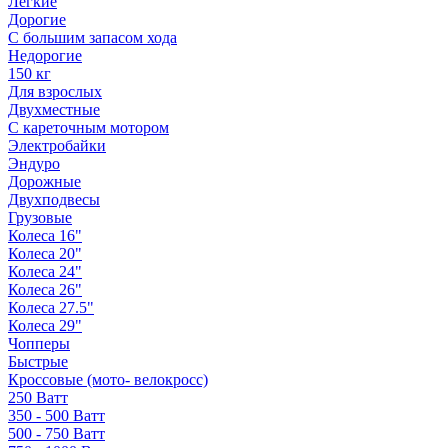
Легкие
Дорогие
С большим запасом хода
Недорогие
150 кг
Для взрослых
Двухместные
С кареточным мотором
Электробайки
Эндуро
Дорожные
Двухподвесы
Грузовые
Колеса 16"
Колеса 20"
Колеса 24"
Колеса 26"
Колеса 27.5"
Колеса 29"
Чопперы
Быстрые
Кроссовые (мото- велокросс)
250 Ватт
350 - 500 Ватт
500 - 750 Ватт