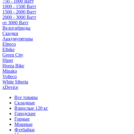
750 - 1000 Ватт
1000 - 1500 Ватт
1500 - 2000 Ватт
2000 - 3000 Ватт
от 3000 Ватт
Велогибриды
Скидки
Аккумуляторы
Eltreco
Elbike
Green City
Hiper
Horza Bike
Minako
Volteco
White Siberia
xDevice
Все товары
Складные
Взрослые 120 кг
Городские
Горные
Мощные
Фэтбайки