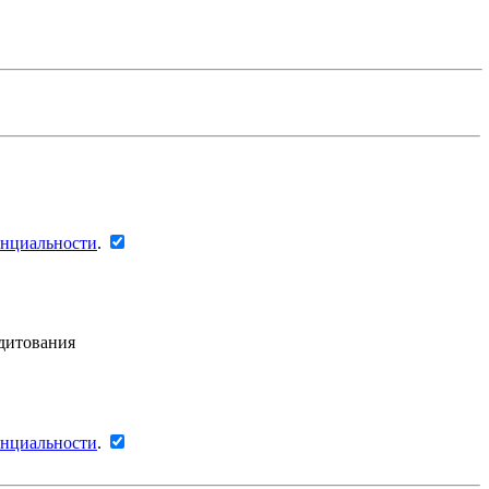
енциальности
.
едитования
енциальности
.