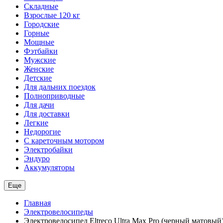
Складные
Взрослые 120 кг
Городские
Горные
Мощные
Фэтбайки
Мужские
Женские
Детские
Для дальних поездок
Полноприводные
Для дачи
Для доставки
Легкие
Недорогие
С кареточным мотором
Электробайки
Эндуро
Аккумуляторы
Еще
Главная
Электровелосипеды
Электровелосипед Eltreco Ultra Max Pro (черный матовый