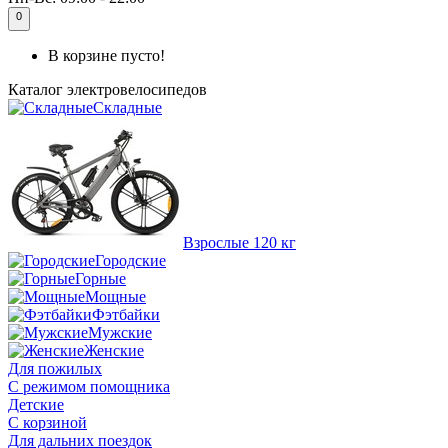
0
В корзине пусто!
Каталог
электровелосипедов
Складные
Взрослые 120 кг
Городские
Горные
Мощные
Фэтбайки
Мужские
Женские
Для пожилых
С режимом помощника
Детские
С корзиной
Для дальних поездок