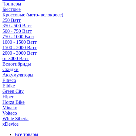
Чопперы
Быстрые
Кроссовые (мото- велокросс)
250 Ватт
350 - 500 Ватт
500 - 750 Ватт
750 - 1000 Ватт
1000 - 1500 Ватт
1500 - 2000 Ватт
2000 - 3000 Ватт
от 3000 Ватт
Велогибриды
Скидки
Аккумуляторы
Eltreco
Elbike
Green City
Hiper
Horza Bike
Minako
Volteco
White Siberia
xDevice
Все товары