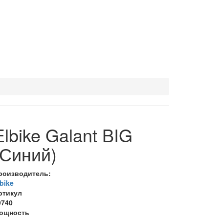
Elbike Galant BIG
(Синий)
роизводитель:
bike
ртикул
9740
ощность