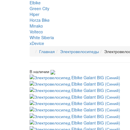
Elbike
Green City
Hiper
Horza Bike
Minako
Volteco
White Siberia
xDevice
Главная
Электровелосипеды
Электровелос
В наличии