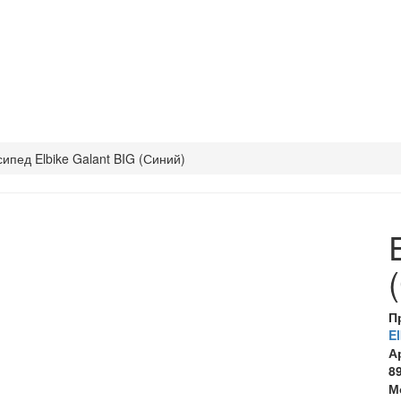
ипед Elbike Galant BIG (Синий)
П
El
А
8
М