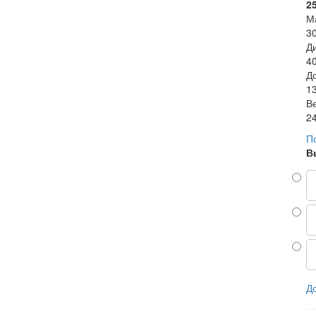
2
М
30
Д
4
Д
13
В
24
П
В
Д