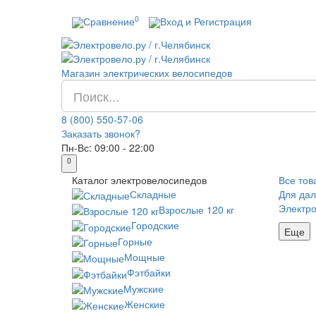
0
Сравнение
Вход и Регистрация
Магазин электрических велосипедов
8 (800) 550-57-06
Заказать звонок?
Пн-Вс:
09:00 - 22:00
0
Каталог
электровелосипедов
Все тов
Складные
Для дал
Электр
Взрослые 120 кг
Городские
Еще
Горные
Мощные
Фэтбайки
Мужские
Женские