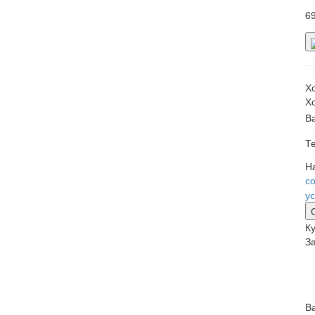
6
Х
Х
В
Т
Н
с
у
Ку
З
В