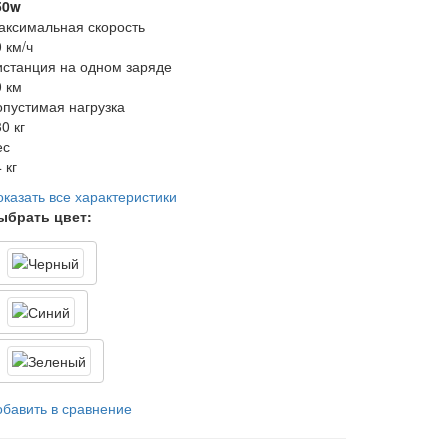
50w
аксимальная скорость
 км/ч
истанция на одном заряде
0 км
опустимая нагрузка
0 кг
ес
 кг
оказать все характеристики
ыбрать цвет:
обавить в сравнение