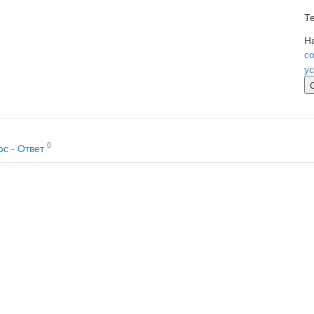
Т
Н
с
у
0
ос - Ответ