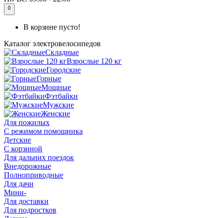
0
В корзине пусто!
Каталог
электровелосипедов
Складные
Взрослые 120 кг
Городские
Горные
Мощные
Фэтбайки
Мужские
Женские
Для пожилых
С режимом помощника
Детские
С корзиной
Для дальних поездок
Внедорожные
Полноприводные
Для дачи
Мини-
Для доставки
Для подростков