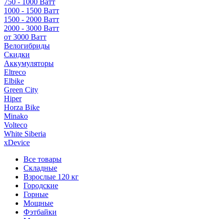
750 - 1000 Ватт
1000 - 1500 Ватт
1500 - 2000 Ватт
2000 - 3000 Ватт
от 3000 Ватт
Велогибриды
Скидки
Аккумуляторы
Eltreco
Elbike
Green City
Hiper
Horza Bike
Minako
Volteco
White Siberia
xDevice
Все товары
Складные
Взрослые 120 кг
Городские
Горные
Мощные
Фэтбайки