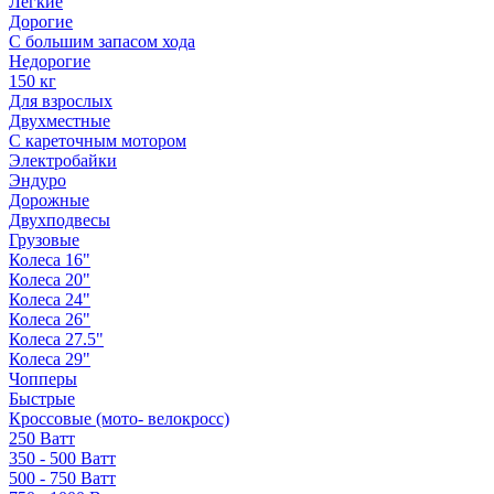
Легкие
Дорогие
С большим запасом хода
Недорогие
150 кг
Для взрослых
Двухместные
С кареточным мотором
Электробайки
Эндуро
Дорожные
Двухподвесы
Грузовые
Колеса 16"
Колеса 20"
Колеса 24"
Колеса 26"
Колеса 27.5"
Колеса 29"
Чопперы
Быстрые
Кроссовые (мото- велокросс)
250 Ватт
350 - 500 Ватт
500 - 750 Ватт