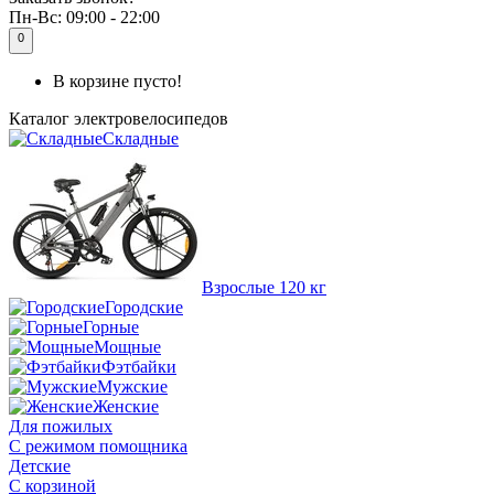
Пн-Вс:
09:00 - 22:00
0
В корзине пусто!
Каталог
электровелосипедов
Складные
Взрослые 120 кг
Городские
Горные
Мощные
Фэтбайки
Мужские
Женские
Для пожилых
С режимом помощника
Детские
С корзиной