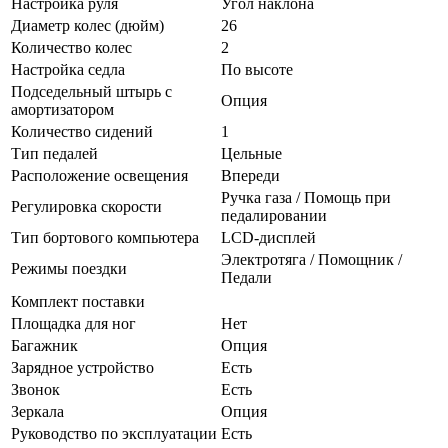
Настройка руля
Угол наклона
Диаметр колес (дюйм)
26
Количество колес
2
Настройка седла
По высоте
Подседельный штырь с
Опция
амортизатором
Количество сидений
1
Тип педалей
Цельные
Расположение освещения
Впереди
Ручка газа / Помощь при
Регулировка скорости
педалировании
Тип бортового компьютера
LCD-дисплей
Электротяга / Помощник /
Режимы поездки
Педали
Комплект поставки
Площадка для ног
Нет
Багажник
Опция
Зарядное устройство
Есть
Звонок
Есть
Зеркала
Опция
Руководство по эксплуатации
Есть