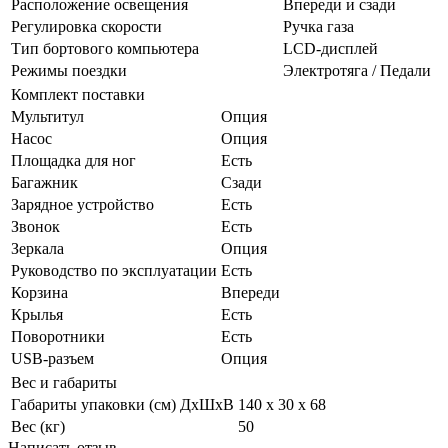
Расположение освещения
Впереди и сзади
Регулировка скорости
Ручка газа
Тип бортового компьютера
LCD-дисплей
Режимы поездки
Электротяга / Педали
Комплект поставки
Мультитул
Опция
Насос
Опция
Площадка для ног
Есть
Багажник
Сзади
Зарядное устройство
Есть
Звонок
Есть
Зеркала
Опция
Руководство по эксплуатации
Есть
Корзина
Впереди
Крылья
Есть
Поворотники
Есть
USB-разъем
Опция
Вес и габариты
Габариты упаковки (см) ДxШxВ
140 х 30 х 68
Вес (кг)
50
Написать отзыв