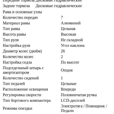
Передние тормоза
Дисковые гидравлические
Задние тормоза
Дисковые гидравлические
Рама и основные узлы
Количество передач
7
Материал рамы
Алюминий
Тип рамы
Цельная
Высота рамы
Высокая
Тип руля
Не складной
Настройка руля
Угол наклона
Диаметр колес (дюйм)
26
Количество колес
2
Настройка седла
По высоте
Подседельный штырь с
Опция
амортизатором
Количество сидений
1
Тип педалей
Цельные
Расположение освещения
Впереди
Регулировка скорости
Половинчатая ручка
Тип бортового компьютера
LCD-дисплей
Электротяга / Помощник /
Режимы поездки
Педали